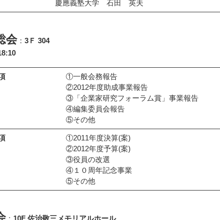
慶應義塾大学 石田 英夫
総会
：
3Ｆ 304
8:10
項
①一般会務報告
②2012年度助成事業報告
③「企業家研究フォーラム賞」事業報告
④編集委員会報告
⑤その他
項
①2011年度決算(案)
②2012年度予算(案)
③役員の改選
④１０周年記念事業
⑤その他
会
：
10F 佐治敬三メモリアルホール