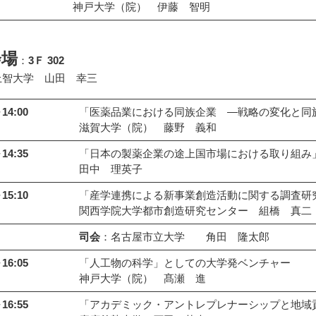
神戸大学（院） 伊藤 智明
会場
：
3Ｆ 302
上智大学 山田 幸三
14:00
「医薬品業における同族企業 ―戦略の変化と同
滋賀大学（院） 藤野 義和
14:35
「日本の製薬企業の途上国市場における取り組み
田中 理英子
15:10
「産学連携による新事業創造活動に関する調査研
関西学院大学都市創造研究センター 組橋 真二
司会
：名古屋市立大学 角田 隆太郎
16:05
「人工物の科学」としての大学発ベンチャー
神戸大学（院） 髙瀬 進
16:55
「アカデミック・アントレプレナーシップと地域