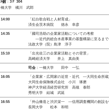
会場
：
3Ｆ 304
一橋大学 橘川 武郎
14:00
「紅白歌合戦と人材育成」
済生会茨木病院 徳永 幸彦
14:35
「國司浩助の企業家活動についての考察
―近代的総合水産事業の基盤構築に至る
法政大学（院）島津 淳子
15:10
「出光佐三の企業家活動とその背景」
高崎経済大学 井上 真由美
司会
：一橋大学 田中 一弘
16:05
「企業家・広岡家の近世・近代 ―大同生命所蔵
大同生命保険株式会社 小川 琢磨
神戸大学経済経営研究所 高槻 泰郎
秀明大学 結城 武延
16:55
「外山脩造と渋沢栄一 ―信用調査機関の創設を
長岡大学 松本 和明