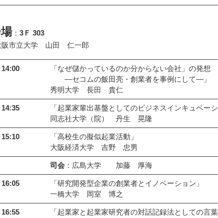
会場
：
3Ｆ 303
大阪市立大学 山田 仁一郎
14:00
「なぜ儲かっているのか分からない会社」の発想
―セコムの飯田亮・創業者を事例にして―」
秀明大学 長田 貴仁
14:35
「起業家輩出基盤としてのビジネスインキュベーシ
同志社大学（院） 丹生 晃隆
15:10
「高校生の擬似起業活動」
大阪経済大学 吉野 忠男
司会
：広島大学 加藤 厚海
16:05
「研究開発型企業の創業者とイノベーション」
一橋大学 岡室 博之
16:55
「起業家と起業家研究者の対話記録法としての言葉