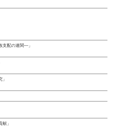
族支配の連関―」
」
究」
貢献」