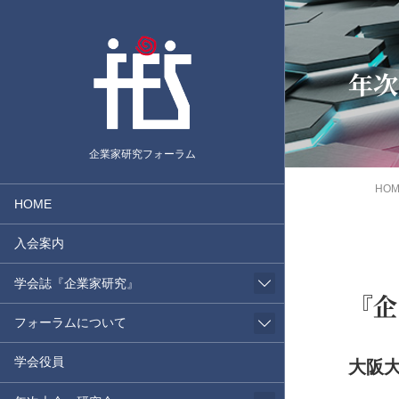
年次
企業家研究フォーラム
HO
HOME
入会案内
学会誌『企業家研究』
『企
フォーラムについて
学会役員
大阪