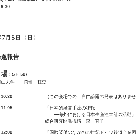
9:30
2年7月8日（日）
論題報告
会場
：
5Ｆ 507
南山大学 岡部 桂史
10:30
（この会場での、自由論題の発表はありませ
11:05
「日本的経営手法の移転
―海外における日本生産性本部の活動」
総合研究開発機構 森 直子
12:00
「国際関係のなかの19世紀ドイツ鉄道企業