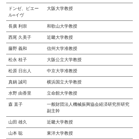
ドンゼ、ピエー
大阪大学教授
ル=イヴ
長廣 利崇
和歌山大学教授
西尾 久美子
近畿大学教授
藤野 義和
信州大学准教授
松永 桂子
大阪公立大学教授
松原 日出人
中京大学准教授
真鍋 誠司
横浜国立大学教授
水野 由香里
立命館大学教授
森 直子
一般財団法人機械振興協会経済研究所研究
副主幹
山田 雄久
近畿大学教授
山本 聡
東洋大学教授