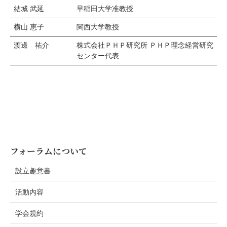
結城 武延
早稲田大学准教授
横山 恵子
関西大学教授
渡邊 祐介
株式会社ＰＨＰ研究所 ＰＨＰ理念経営研究
センター代表
フォーラムについて
設立趣意書
活動内容
学会規約