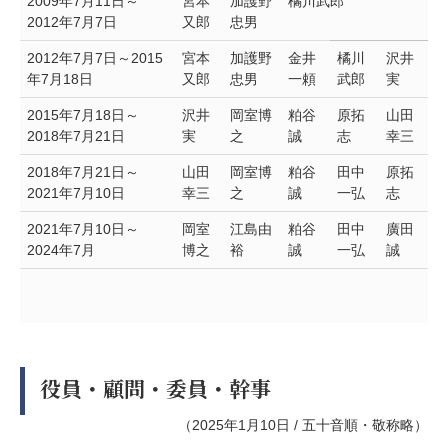
2009年7月11日～
宮本
加護野
橘川武郎
2012年7月7日
又郎
忠男
2012年7月7日～2015
宮本
加護野
金井
橘川
沢井
年7月18日
又郎
忠男
一頼
武郎
実
2015年7月18日～
沢井
岡室博
粕谷
原拓
山田
2018年7月21日
実
之
誠
志
幸三
2018年7月21日～
山田
岡室博
粕谷
田中
原拓
2021年7月10日
幸三
之
誠
一弘
志
2021年7月10日～
岡室
江島由
粕谷
田中
廣田
2024年7月
博之
裕
誠
一弘
誠
役員・顧問・委員・幹事
（2025年1月10日 / 五十音順・敬称略）