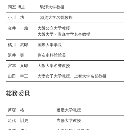
岡室 博之
駒澤大学教授
小川 功
滋賀大学名誉教授
金井 一賴
大阪公立大学教授
大阪大学・青森大学名誉教授
橘川 武郎
国際大学学長
沢井 実
住友史料館館長
宮本 又郎
大阪大学名誉教授
山田 幸三
大妻女子大学教授、上智大学名誉教授
総務委員
芦塚 格
近畿大学教授
足代 訓史
専修大学教授