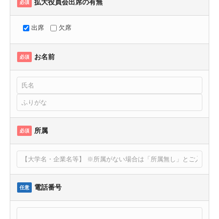
拡大役員会出席の有無
必須
出席
欠席
お名前
必須
所属
必須
電話番号
任意