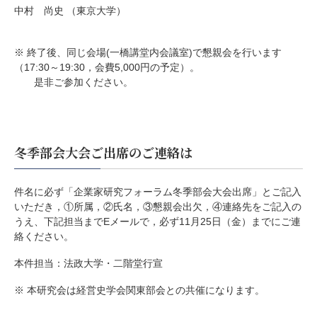
中村 尚史 （東京大学）
※ 終了後、同じ会場(一橋講堂内会議室)で懇親会を行います
（17:30～19:30，会費5,000円の予定）。
是非ご参加ください。
冬季部会大会ご出席のご連絡は
件名に必ず「企業家研究フォーラム冬季部会大会出席」とご記入
いただき，①所属，②氏名，③懇親会出欠，④連絡先をご記入の
うえ、下記担当までEメールで，必ず11月25日（金）までにご連
絡ください。
本件担当：法政大学・二階堂行宣
※ 本研究会は経営史学会関東部会との共催になります。