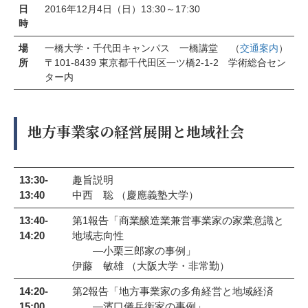
日
2016年12月4日（日）13:30～17:30
時
場
一橋大学・千代田キャンパス 一橋講堂 （
交通案内
）
所
〒101-8439 東京都千代田区一ツ橋2-1-2 学術総合セン
ター内
地方事業家の経営展開と地域社会
13:30-
趣旨説明
13:40
中西 聡 （慶應義塾大学）
13:40-
第1報告「商業醸造業兼営事業家の家業意識と
14:20
地域志向性
―小栗三郎家の事例」
伊藤 敏雄 （大阪大学・非常勤）
14:20-
第2報告「地方事業家の多角経営と地域経済
15:00
―濱口儀兵衛家の事例」