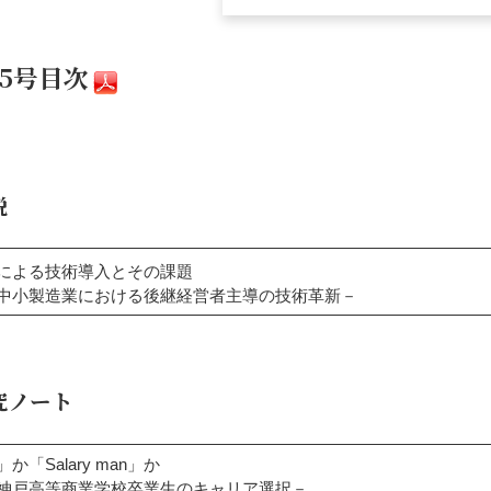
5号
目次
説
による技術導入とその課題
製造業における後継経営者主導の技術革新－
究ノート
か「Salary man」か
戸高等商業学校卒業生のキャリア選択－