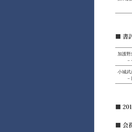
■
書
加護野
－そ
小城武
－日本
■ 2
■ 会