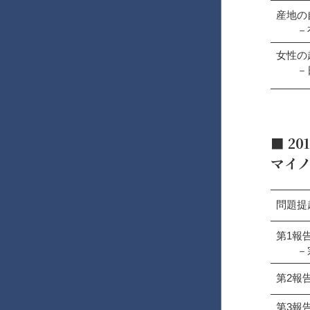
産地の
－有
女性の
－日
■
2
マイ
問題提
第1報
－宗
第2報
第3報