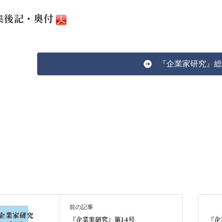
集後記・奥付
『企業家研究』総
前の記事
『企業家研究』第14号
『企