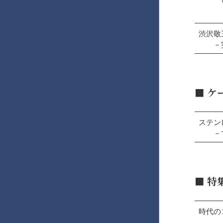
渋沢敬
－実業
■
ケ
ステン
－マ
■
特
時代の