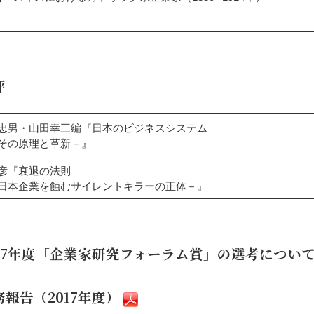
評
忠男・山田幸三編『日本のビジネスシステム
の原理と革新－』
彦『衰退の法則
企業を蝕むサイレントキラーの正体－』
017年度「企業家研究フォーラム賞」の選考につい
務報告（2017年度）