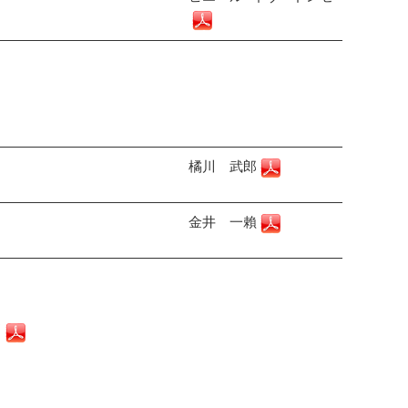
橘川 武郎
金井 一賴
て