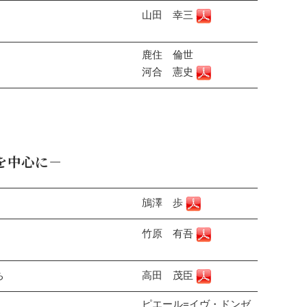
山田 幸三
鹿住 倫世
河合 憲史
を中心に－
鴋澤 歩
竹原 有吾
高田 茂臣
ち
ピエール=イヴ・ドンゼ