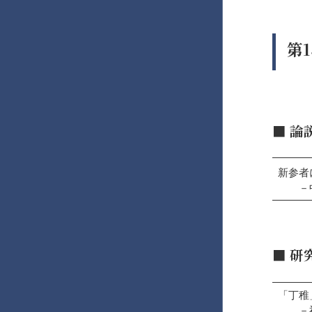
第1
■ 論
新参者
－中小
■
研
「丁稚」
－神