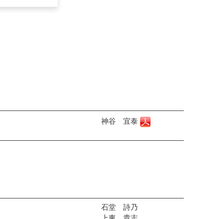
神谷 宜泰
石堂 詩乃
上東 貴志