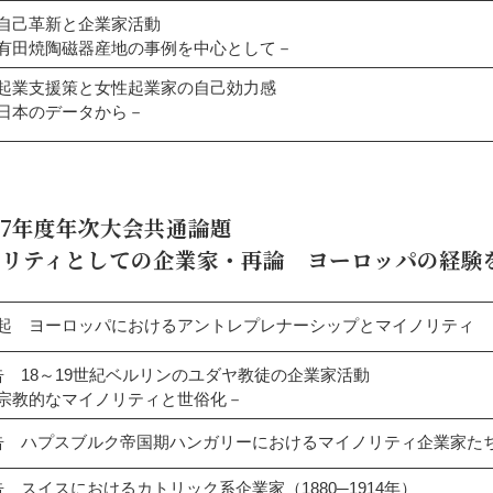
自己革新と企業家活動
田焼陶磁器産地の事例を中心として－
起業支援策と女性起業家の自己効力感
本のデータから－
017年度年次大会共通論題
ノリティとしての企業家・再論 ヨーロッパの経験
起 ヨーロッパにおけるアントレプレナーシップとマイノリティ
告 18～19世紀ベルリンのユダヤ教徒の企業家活動
教的なマイノリティと世俗化－
告 ハプスブルク帝国期ハンガリーにおけるマイノリティ企業家た
告 スイスにおけるカトリック系企業家（1880─1914年）