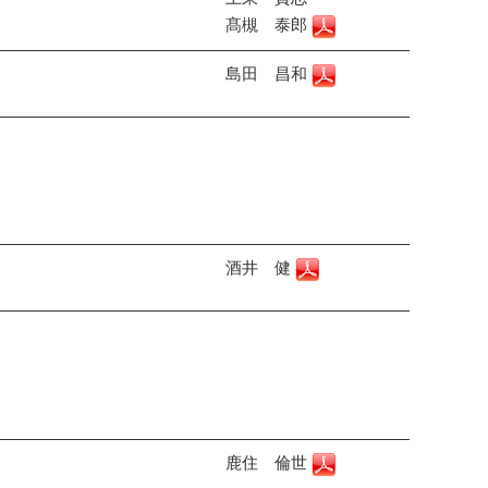
髙槻 泰郎
島田 昌和
酒井 健
鹿住 倫世